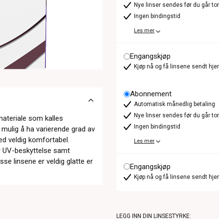
Nye linser sendes før du går t
Ingen bindingstid
Les mer
Engangskjøp
Kjøp nå og få linsene sendt hje
Abonnement
Automatisk månedlig betaling
Nye linser sendes før du går t
-materiale som kalles
Ingen bindingstid
t mulig å ha varierende grad av
med veldig komfortabel.
Les mer
har UV-beskyttelse samt
sse linsene er veldig glatte er
Engangskjøp
Kjøp nå og få linsene sendt hje
LEGG INN DIN LINSESTYRKE: