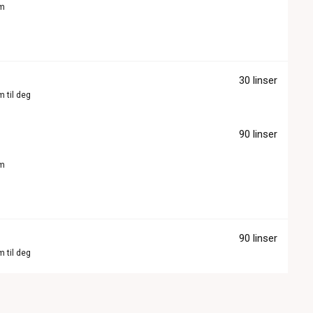
om
30 linser
m til deg
90 linser
om
90 linser
m til deg