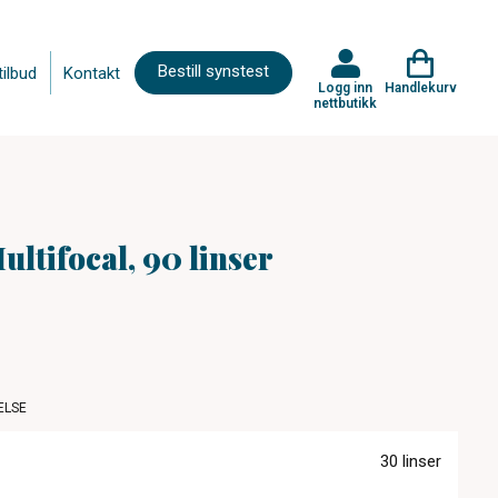
Bestill synstest
tilbud
Kontakt
Logg inn
Handlekurv
nettbutikk
ultifocal, 90 linser
ELSE
30 linser