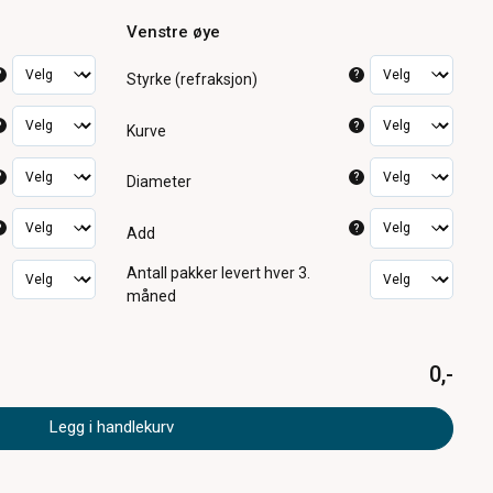
Venstre øye
?
?
Styrke (refraksjon)
?
?
Kurve
?
?
Diameter
?
?
Add
Antall pakker
levert hver 3.
måned
0,-
Legg i handlekurv