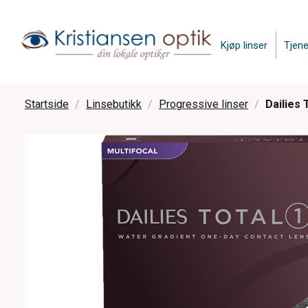
Kjøp linser
Tjene
Startside
Linsebutikk
Progressive linser
Dailies 