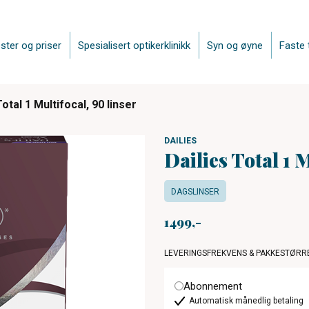
ster og priser
Spesialisert optikerklinikk
Syn og øyne
Faste 
Total 1 Multifocal, 90 linser
DAILIES
Dailies Total 1 M
DAGSLINSER
1499
LEVERINGSFREKVENS & PAKKESTØRR
Abonnement
Automatisk månedlig betaling