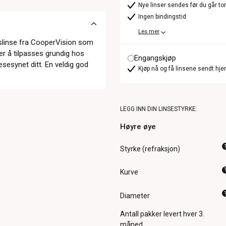
Nye linser sendes før du går t
Ingen bindingstid
Les mer
gslinse fra CooperVision som
ger å tilpasses grundig hos
Engangskjøp
sesynet ditt. En veldig god
Kjøp nå og få linsene sendt hje
LEGG INN DIN LINSESTYRKE:
Høyre øye
Styrke (refraksjon)
Kurve
Diameter
Antall pakker
levert hver 3.
måned