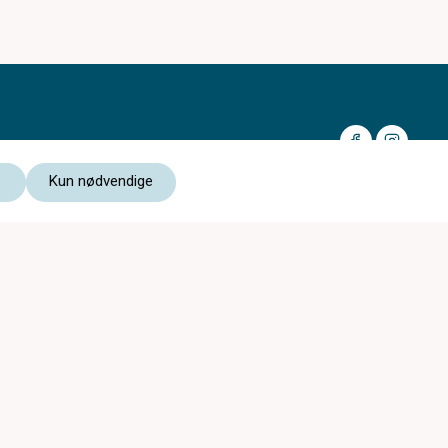
Kun nødvendige
Medlem av:
Les vår personvernerklæring
Kjøpsvilkår nettbutikk
Kristiansen Optik er med i
c)optikk