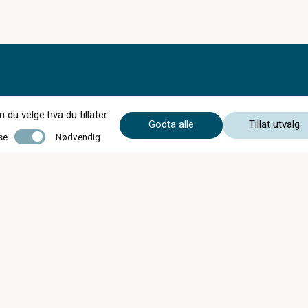
du velge hva du tillater.
Godta alle
Tillat utvalg
Nødvendig
se
Nødvendig
Mandag - Onsdag
09:00 - 17:00
Torsdag
09:00 - 18:00
Fredag
09:00 - 17:00
Lørdag
10:00 - 15:00