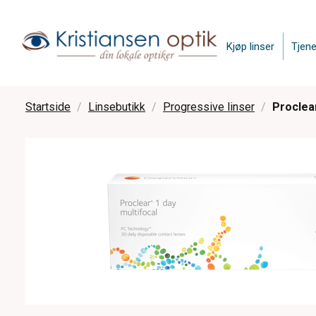
Kjøp linser
Tjene
Startside
Linsebutikk
Progressive linser
Proclear