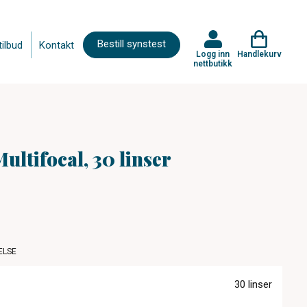
Bestill synstest
tilbud
Kontakt
Logg inn
Handlekurv
nettbutikk
ultifocal, 30 linser
ELSE
30 linser