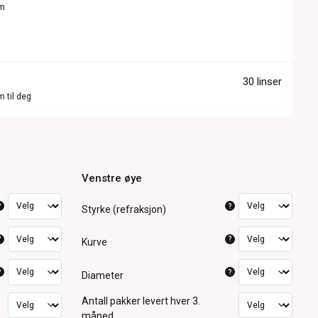
om
30 linser
m til deg
Venstre øye
?
?
Styrke (refraksjon)
?
?
Kurve
?
?
Diameter
Antall pakker
levert hver 3.
måned