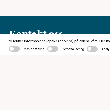
Kontakt oss
Vi bruker informasjonskapsler (cookies) på sidene våre. Her kan 
Markedsføring
Personalisering
Analyse
Markedsføring
Personalisering
Analy
33 46 36 60
post@kristiansenoptik.no
Storgata 8, 3210 Sandefjord