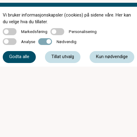
Vi bruker informasjonskapsler (cookies) på sidene våre. Her kan
Kontakt oss
du velge hva du tillater.
Markedsføring
Personalisering
Markedsføring
Personalisering
Analyse
Nødvendig
Analyse
Nødvendig
33 46 36 60
Godta alle
Tillat utvalg
Kun nødvendige
post@kristiansenoptik.no
Storgata 8, 3210 Sandefjord
Mandag - Onsdag
09:00 - 17:00