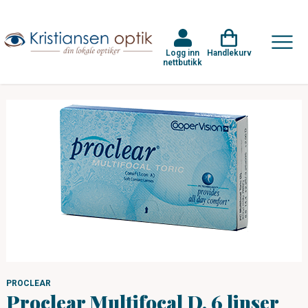
Logg inn
Handlekurv
nettbutikk
PROCLEAR
Proclear Multifocal D, 6 linser