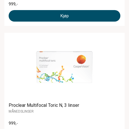
999
,-
Kjøp
Proclear Multifocal Toric N, 3 linser
MÅNEDSLINSER
999
,-