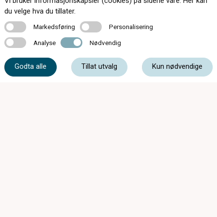
Vi bruker informasjonskapsler (cookies) på sidene våre. Her kan
du velge hva du tillater.
Kontakt oss
Markedsføring
Personalisering
Markedsføring
Personalisering
Analyse
Nødvendig
Analyse
Nødvendig
33 46 36 60
Godta alle
Tillat utvalg
Kun nødvendige
post@kristiansenoptik.no
Storgata 8, 3210 Sandefjord
Mandag - Onsdag
09:00 - 17:00
Torsdag
09:00 - 18:00